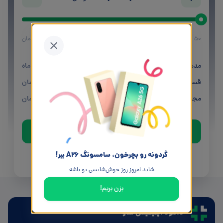
50
میلیون تومان
20
میلیون تومان
مدت بازپرداخت:
12
ماه
قسط ماهیانه:
4,703,816
تومان
مجموع بازپرداخت اقساط:
56,445,792
تومان
درخواست وام
گردونه رو بچرخون، سامسونگ A26 ببر!
راهنمای دریافت وام
شاید امروز روز خوش‌شانسی تو باشه
بزن بریم!
دانلود اپلیکیشن لندو