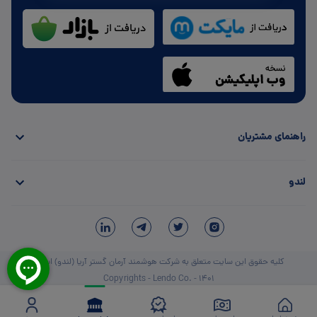
راهنمای مشتریان
لندو
کلیه حقوق این سایت متعلق به شرکت هوشمند آرمان گستر آریا (لندو) است.
Copyrights - Lendo Co. - 1401