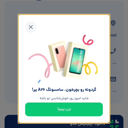
آدرس
undefined، undefined
تلفن
---
ایمیل
گردونه رو بچرخون، سامسونگ A26 ببر!
---
شاید امروز روز خوش‌شانسی تو باشه
بزن بریم!
دانلود اپلیکیشن لندو