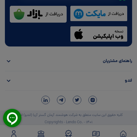
راهنمای مشتریان
لندو
کلیه حقوق این سایت متعلق به شرکت هوشمند آرمان گستر آریا (لندو) است.
Copyrights - Lendo Co. - 1401