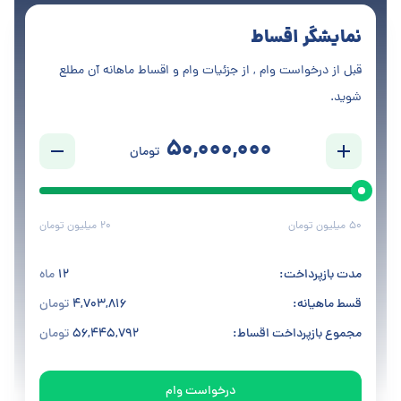
نمایشگر اقساط
قبل از درخواست وام , از جزئیات وام و اقساط ماهانه آن مطلع
شوید.
50,000,000
تومان
50
میلیون تومان
20
میلیون تومان
مدت بازپرداخت:
12
ماه
قسط ماهیانه:
4,703,816
تومان
مجموع بازپرداخت اقساط:
56,445,792
تومان
درخواست وام