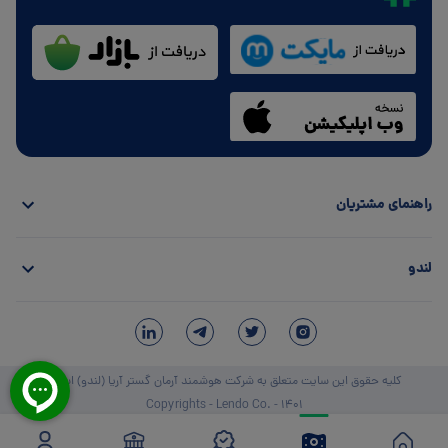
راهنمای مشتریان
لندو
کلیه حقوق این سایت متعلق به شرکت هوشمند آرمان گستر آریا (لندو) است.
Copyrights - Lendo Co. - 1401